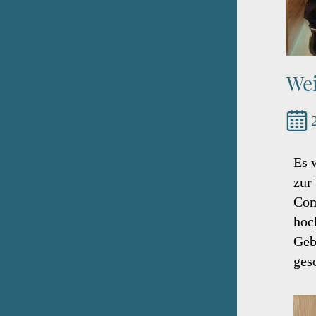
We
Es 
zur
Com
hoc
Geb
geso