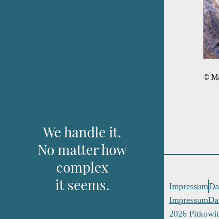
© Mat
We handle it.
No matter how
it seems.
Impressum
Da
Impressum
Da
2026 Pitkowit