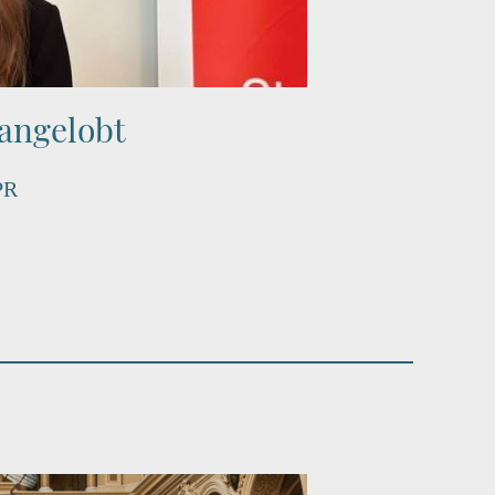
angelobt
PR