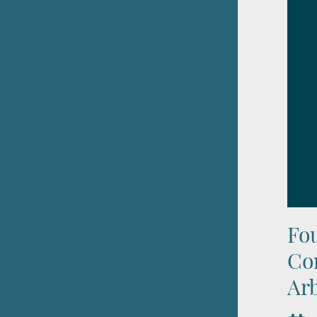
Fou
Com
Arb