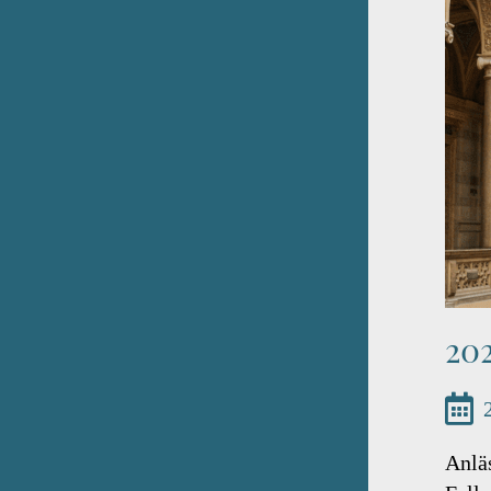
202
Anläs