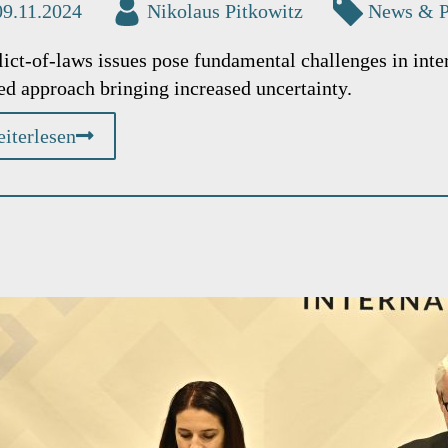
09.11.2024
Nikolaus Pitkowitz
News & 
ict-of-laws issues pose fundamental challenges in intern
ed approach bringing increased uncertainty.
iterlesen