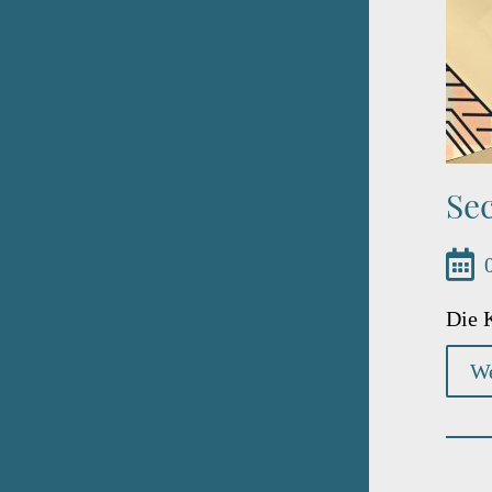
Se
Die 
We