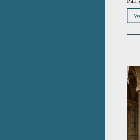
Fall 
We