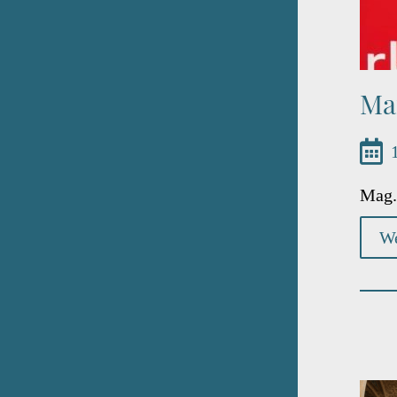
Ma
Mag.
We