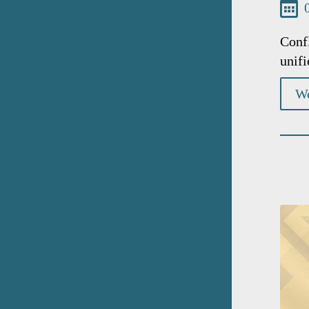
Confl
unifi
We