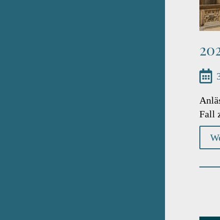
202
Anläs
Fall 
We