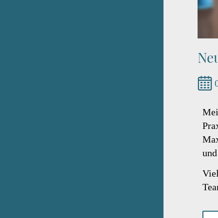
Ne
Mei
Pra
Max
und
Vie
Tea